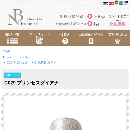
TOP
>
C.O.R.Eジェル
>
C.O.R.Eジェル
>
C.O.R.E カラー
PICK UP
C029 プリンセスダイアナ